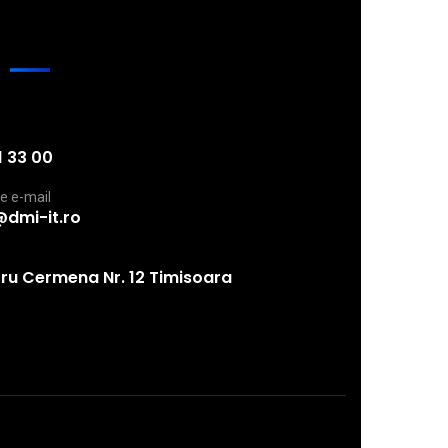
1 33 00
e e-mail
@dmi-it.ro
tru Cermena Nr. 12 Timisoara