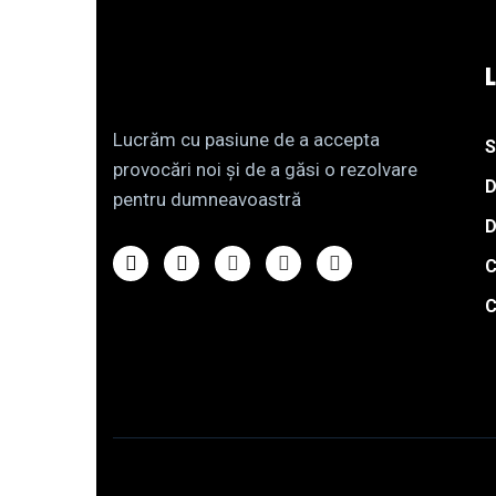
Lucrăm cu pasiune de a accepta
S
provocări noi și de a găsi o rezolvare
D
pentru dumneavoastră
D
C
C