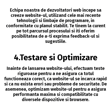
Echipa noastra de dezvoltatori web incepe sa
creeze website-ul, utilizand cele mai recente
tehnologii si limbaje de programare, in
conformitate cu planul stabilit. Te tinem la curent
pe tot parcursul procesului si iti oferim
posibilitatea de a-ti exprima feedback-ul si
sugestiile.
4.Testare si Optimizare
Inainte de lansarea website-ului, efectuam teste
riguroase pentru a ne asigura ca totul
functioneaza corect, ca website-ul se incarca rapid
si ca nu exista erori sau probleme de securitate. De
asemenea, optimizam website-ul pentru a asigura
performanta maxima si compatibilitate cu
diversele dispozitive si browsere.