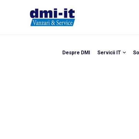
Despre DMI
Servicii IT
So