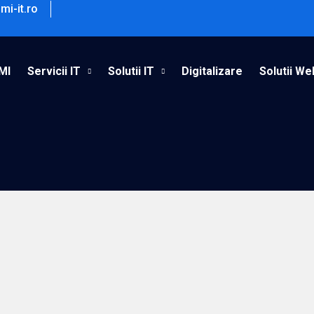
mi-it.ro
MI
Servicii IT
Solutii IT
Digitalizare
Solutii We