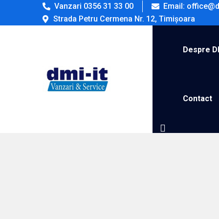
Vanzari 0356 31 33 00
Email: office@d
Strada Petru Cermena Nr. 12, Timișoara
Despre D
Contact