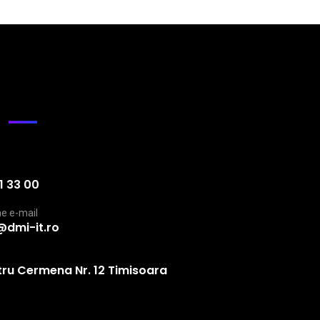
1 33 00
ne e-mail
@dmi-it.ro
etru Cermena Nr. 12 Timisoara