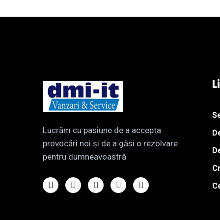
L
Se
Lucrăm cu pasiune de a accepta
D
provocări noi și de a găsi o rezolvare
D
pentru dumneavoastră
Cr
C