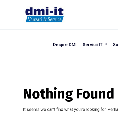
Despre DMI
Servicii IT
So
Nothing Found
It seems we can’t find what you’re looking for. Perh