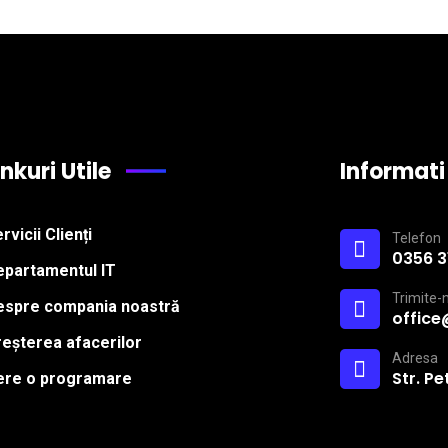
inkuri Utile
Informati
rvicii Clienți
Telefon
0356 3
epartamentul IT
Trimite-
espre compania noastră
office
eșterea afacerilor
Adresa
Str. P
ere o programare