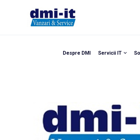
Despre DMI
Servicii IT
So